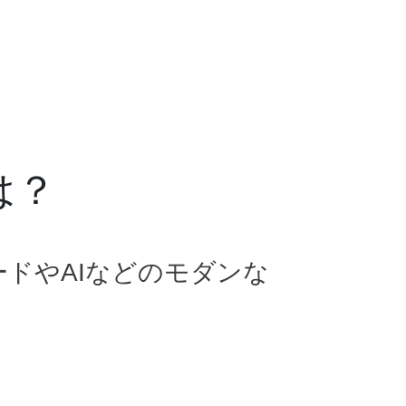
は？
コードやAIなどのモダンな
。