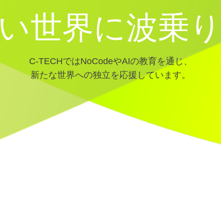
い世界に
波乗
C-TECHではNoCodeやAIの教育を通じ、
新たな世界への独立を応援しています。